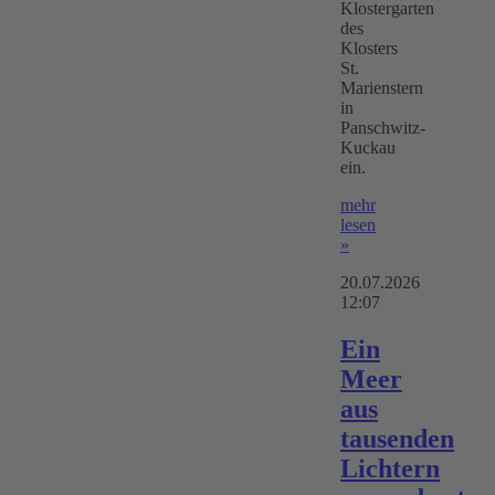
Klostergarten
des
Klosters
St.
Marienstern
in
Panschwitz-
Kuckau
ein.
mehr
lesen
»
20.07.2026
12:07
Ein
Meer
aus
tausenden
Lichtern