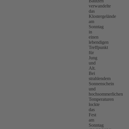
Bautzen
verwandelte
das
Klostergelände
am
Sonntag
in
einen
lebendigen
Treffpunkt
für
Jung
und
Alt.
Bei
strahlendem
Sonnenschein
und
hochsommerlichen
Temperaturen
lockte
das
Fest
am
Sonntag