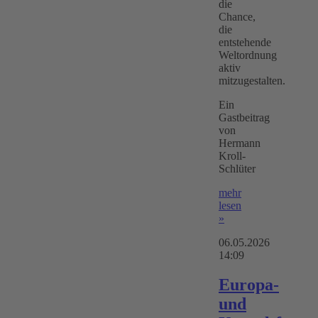
die
Chance,
die
entstehende
Weltordnung
aktiv
mitzugestalten.
Ein
Gastbeitrag
von
Hermann
Kroll-
Schlüter
mehr
lesen
»
06.05.2026
14:09
Europa-
und