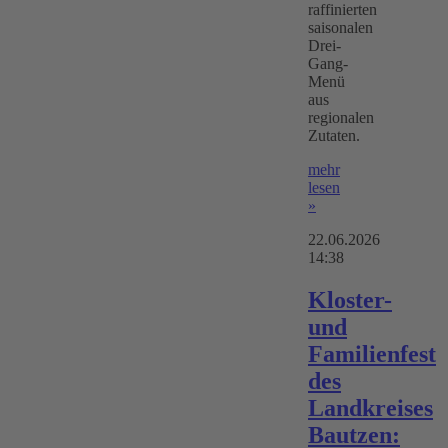
raffinierten
saisonalen
Drei-
Gang-
Menü
aus
regionalen
Zutaten.
mehr
lesen
»
22.06.2026
14:38
Kloster-
und
Familienfest
des
Landkreises
Bautzen: