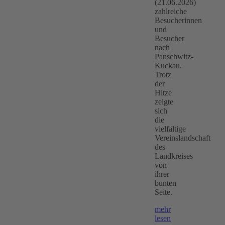
(21.06.2026)
zahlreiche
Besucherinnen
und
Besucher
nach
Panschwitz-
Kuckau.
Trotz
der
Hitze
zeigte
sich
die
vielfältige
Vereinslandschaft
des
Landkreises
von
ihrer
bunten
Seite.
mehr
lesen