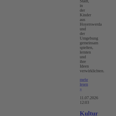
Stadt,
in
der
Kinder
aus
Hoyerswerda
und
der
Umgebung
gemeinsam
spielten,
lernten
und
ihre
Ideen
verwirklichten.
mehr
lesen
»
11.07.2026
12:03
Kultur