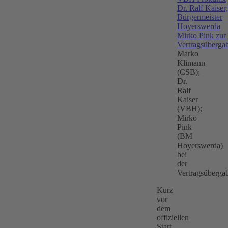
Marko
Klimann
(CSB);
Dr.
Ralf
Kaiser
(VBH);
Mirko
Pink
(BM
Hoyerswerda)
bei
der
Vertragsüberga
Kurz
vor
dem
offiziellen
Start