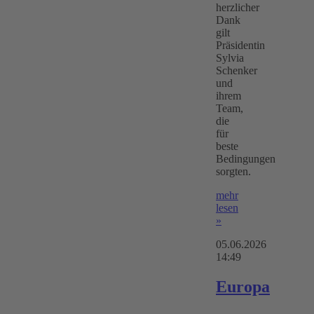
herzlicher
Dank
gilt
Präsidentin
Sylvia
Schenker
und
ihrem
Team,
die
für
beste
Bedingungen
sorgten.
mehr
lesen
»
05.06.2026
14:49
Europa