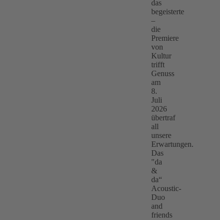
das
begeisterte
–
die
Premiere
von
Kultur
trifft
Genuss
am
8.
Juli
2026
übertraf
all
unsere
Erwartungen.
Das
"da
&
da“
Acoustic-
Duo
and
friends