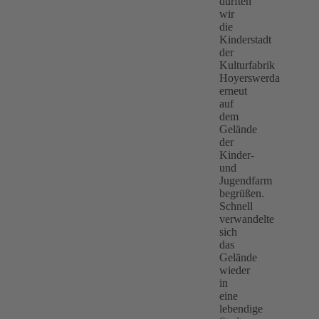
durften
wir
die
Kinderstadt
der
Kulturfabrik
Hoyerswerda
erneut
auf
dem
Gelände
der
Kinder-
und
Jugendfarm
begrüßen.
Schnell
verwandelte
sich
das
Gelände
wieder
in
eine
lebendige