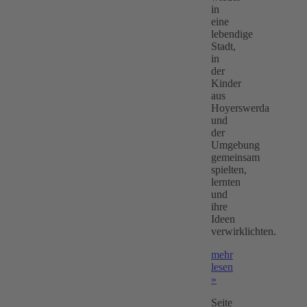
in
eine
lebendige
Stadt,
in
der
Kinder
aus
Hoyerswerda
und
der
Umgebung
gemeinsam
spielten,
lernten
und
ihre
Ideen
verwirklichten.
mehr
lesen
»
Seite