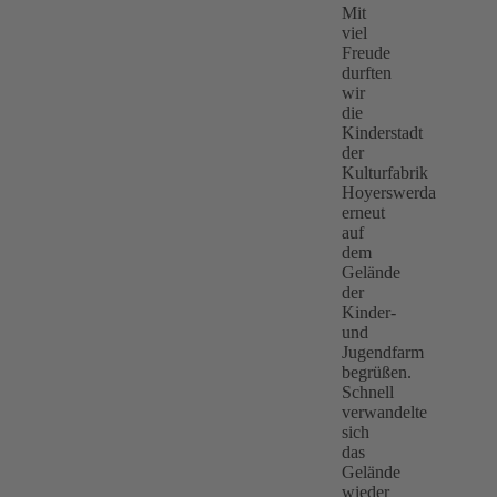
Mit
viel
Freude
durften
wir
die
Kinderstadt
der
Kulturfabrik
Hoyerswerda
erneut
auf
dem
Gelände
der
Kinder-
und
Jugendfarm
begrüßen.
Schnell
verwandelte
sich
das
Gelände
wieder