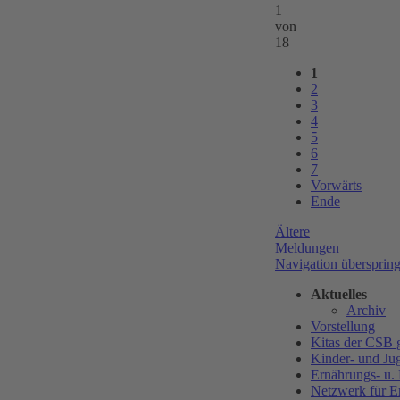
1
von
18
1
2
3
4
5
6
7
Vorwärts
Ende
Ältere
Meldungen
Navigation übersprin
Aktuelles
Archiv
Vorstellung
Kitas der CS
Kinder- und Ju
Ernährungs- u.
Netzwerk für E