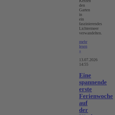
Kerzen
den
Garten
in
ein
faszinierendes
Lichtermeer
verwandelten.
mehr
lesen
»
13.07.2026
14:55
Eine
spannende
erste
Ferienwoche
auf
der