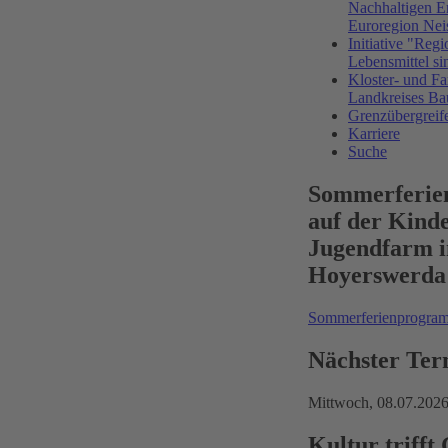
Nachhaltigen E
Euroregion Nei
Initiative "Regi
Lebensmittel si
Kloster- und Fa
Landkreises Ba
Grenzübergreif
Karriere
Suche
Sommerferi
auf der Kind
Jugendfarm i
Hoyerswerda
Sommerferienprogr
Nächster Ter
Mittwoch,
08.07.202
Kultur trifft