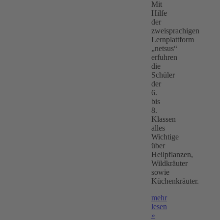
Mit
Hilfe
der
zweisprachigen
Lernplattform
„netsus“
erfuhren
die
Schüler
der
6.
bis
8.
Klassen
alles
Wichtige
über
Heilpflanzen,
Wildkräuter
sowie
Küchenkräuter.
mehr
lesen
»