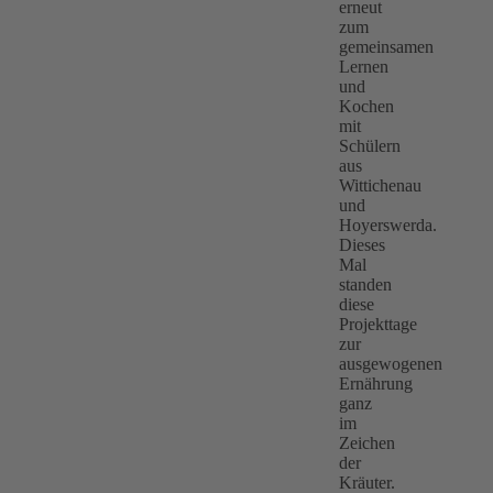
erneut
zum
gemeinsamen
Lernen
und
Kochen
mit
Schülern
aus
Wittichenau
und
Hoyerswerda.
Dieses
Mal
standen
diese
Projekttage
zur
ausgewogenen
Ernährung
ganz
im
Zeichen
der
Kräuter.