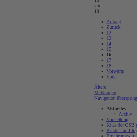
16
von
18
Anfang
Zurück
12
13
14
15
16
17
18
Vorwärts
Ende
Ältere
Meldungen
Navigation übersprin
Aktuelles
Archiv
Vorstellung
Kitas der CS
Kinder- und Ju
Ernährungs- u.