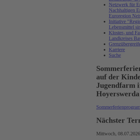
Netzwerk für E
Nachhaltigen E
Euroregion Nei
Initiative "Regi
Lebensmittel si
Kloster- und Fa
Landkreises Ba
Grenzübergreif
Karriere
Suche
Sommerferi
auf der Kind
Jugendfarm i
Hoyerswerda
Sommerferienprogr
Nächster Ter
Mittwoch,
08.07.202