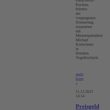
Panschwitz-
Kuckau,
feierten
am
vergangenen
Donnerstag
zusammen
mit
Ministerpräsident
Michael
Kretschmer
in
Dresden
Vogelhochzeit.
mehr
lesen
»
11.12.2023
14:14
Preisgeld