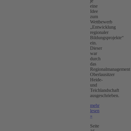
je
eine
Idee
zum
Wettbewerb
„Entwicklung
regionaler
Bildungsprojekte“
ein.
Dieser
war
durch
das
Regionalmanagement
Oberlausitzer
Heide-
und
Teichlandschaft
ausgeschrieben.
mehr
lesen
»
Seite