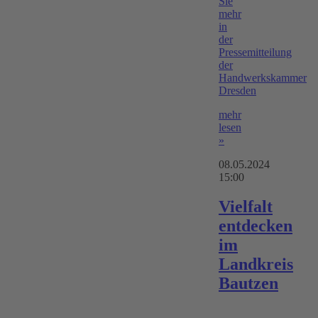
Sie
mehr
in
der
Pressemitteilung
der
Handwerkskammer
Dresden
mehr
lesen
»
08.05.2024
15:00
Vielfalt
entdecken
im
Landkreis
Bautzen