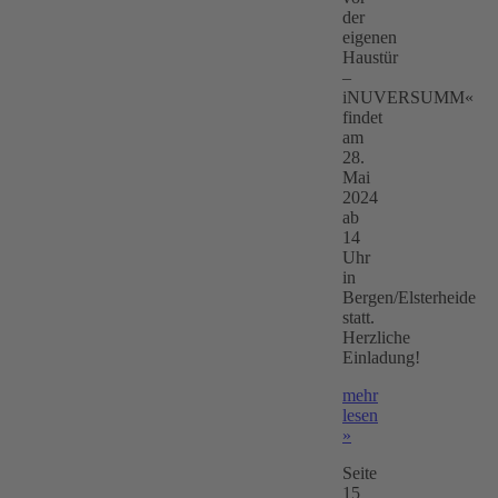
der
eigenen
Haustür
–
iNUVERSUMM«
findet
am
28.
Mai
2024
ab
14
Uhr
in
Bergen/Elsterheide
statt.
Herzliche
Einladung!
mehr
lesen
»
Seite
15