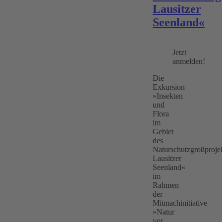
Lausitzer
Seenland«
Jetzt
anmelden!
Die
Exkursion
»Insekten
und
Flora
im
Gebiet
des
Naturschutzgroßproje
Lausitzer
Seenland«
im
Rahmen
der
Mitmachinitiative
»Natur
vor