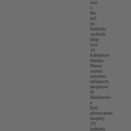
wot
1.
lěta
hač
do
šulskeho
zachoda
lubje
wot
14
kubłarkow
hladaja.
Mamy
sydom
starobno-
měšanych
skupinow,
tři
žłobikarske
a
štyri
pěstowarske
skupiny.
Tři
kubłarki