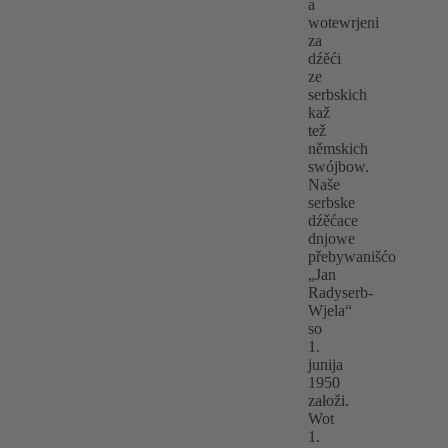
a
wotewrjeni
za
dźěći
ze
serbskich
kaž
tež
němskich
swójbow.
Naše
serbske
dźěćace
dnjowe
přebywanišćo
„Jan
Radyserb-
Wjela“
so
1.
junija
1950
załoži.
Wot
1.