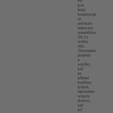
Při
tym
hraje
kooperacija
ze
serbskim
ludowym
ansamblom
(SLA)
wažnu
rólu.
Zhromadne
projekty
a
wjerški,
kaž
na
přikład
hudźbny
tydźeń,
mjezsobne
wopyty
domow,
kaž
tež