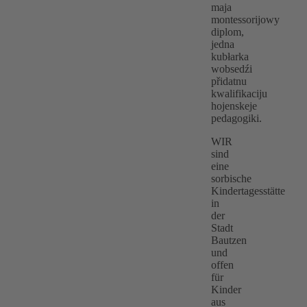
maja
montessorijowy
diplom,
jedna
kubłarka
wobsedźi
přidatnu
kwalifikaciju
hojenskeje
pedagogiki.
WIR
sind
eine
sorbische
Kindertagesstätte
in
der
Stadt
Bautzen
und
offen
für
Kinder
aus