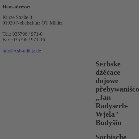
Hausadresse:
Kurze Straße 8
01920 Nebelschütz OT Miltitz
Tel.: 035796 / 971-0
Fax: 035796 / 971-16
info@csb-miltitz.de
Serbske
dźěćace
dnjowe
přebywanišć
„Jan
Radyserb-
Wjela"
Budyšin
Sorbische