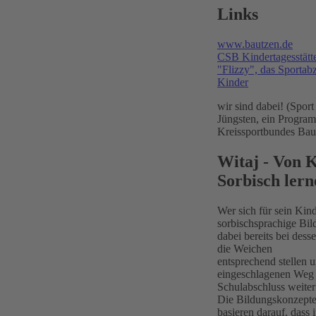
Links
www.bautzen.de
CSB Kindertagesstätt
"Flizzy", das Sportabz
Kinder
wir sind dabei! (Sport
Jüngsten, ein Progra
Kreissportbundes Bau
Witaj - Von K
Sorbisch lern
Wer sich für sein Kin
sorbischsprachige Bil
dabei bereits bei desse
die Weichen
entsprechend stellen 
eingeschlagenen Weg
Schulabschluss weiter
Die Bildungskonzepte
basieren darauf, dass