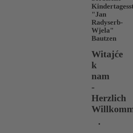
Kindertagesst
"Jan
Radyserb-
Wjela"
Bautzen
Witajće
k
nam
-
Herzlich
Willkomm