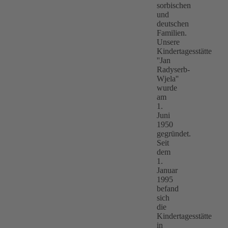
sorbischen
und
deutschen
Familien.
Unsere
Kindertagesstätte
''Jan
Radyserb-
Wjela''
wurde
am
1.
Juni
1950
gegründet.
Seit
dem
1.
Januar
1995
befand
sich
die
Kindertagesstätte
in