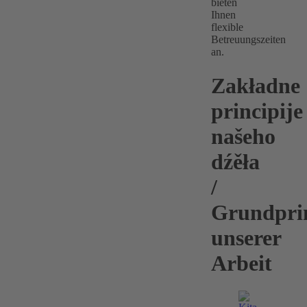
bieten
Ihnen
flexible
Betreuungszeiten
an.
Zakładne
principije
našeho
dźěła
/
Grundpri
unserer
Arbeit