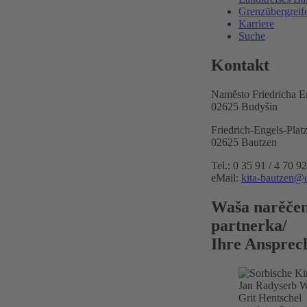
Grenzübergreif
Karriere
Suche
Kontakt
Naměsto Friedricha E
02625 Budyšin
Friedrich-Engels-Plat
02625 Bautzen
Tel.: 0 35 91 / 4 70 92
eMail:
kita-bautzen@c
Waša narěče
partnerka/
Ihre Ansprec