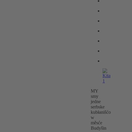
MY
smy
jedne
serbske
kubłanišćo
w
měsće
Budyšin