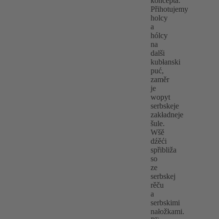
koncepta.
Přihotujemy
holcy
a
hólcy
na
dalši
kubłanski
puć,
zaměr
je
wopyt
serbskeje
zakładneje
šule.
Wšě
dźěći
spřibliža
so
ze
serbskej
rěču
a
serbskimi
nałožkami.