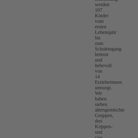
werden
107
Kinder
vom
ersten
Lebensjahr
bis
zum
Schuleingang
betreut
und
liebevoll
von
14
Erzieherinnen
umsorgt.
Wir
haben
sieben
altersgemischte
Gruppen,
drei
Krippen-
und
vier