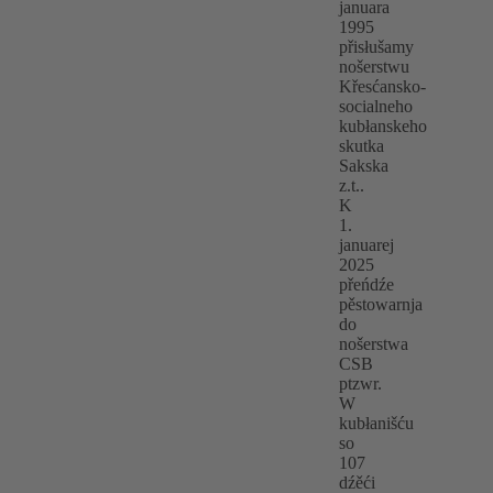
januara
1995
přisłušamy
nošerstwu
Křesćansko-
socialneho
kubłanskeho
skutka
Sakska
z.t..
K
1.
januarej
2025
přeńdźe
pěstowarnja
do
nošerstwa
CSB
ptzwr.
W
kubłanišću
so
107
dźěći