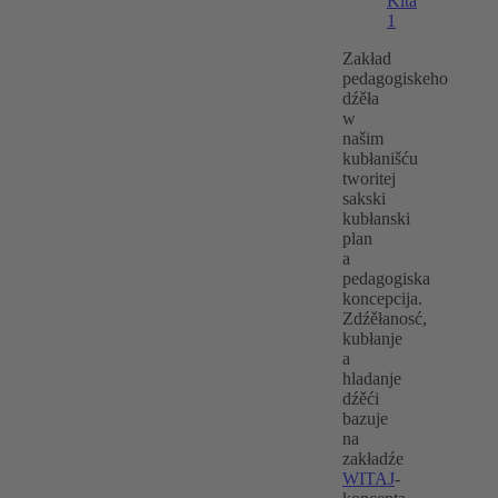
Zakład
pedagogiskeho
dźěła
w
našim
kubłanišću
tworitej
sakski
kubłanski
plan
a
pedagogiska
koncepcija.
Zdźěłanosć,
kubłanje
a
hladanje
dźěći
bazuje
na
zakładźe
WITAJ
-