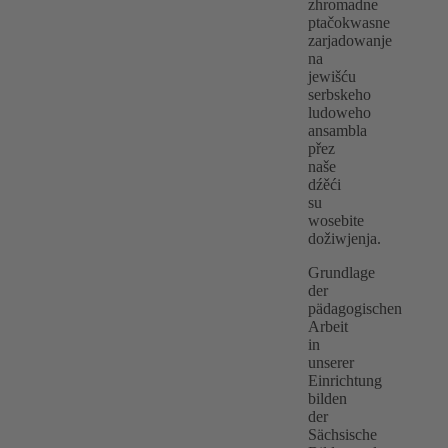
zhromadne
ptačokwasne
zarjadowanje
na
jewišću
serbskeho
ludoweho
ansambla
přez
naše
dźěći
su
wosebite
dožiwjenja.
Grundlage
der
pädagogischen
Arbeit
in
unserer
Einrichtung
bilden
der
Sächsische