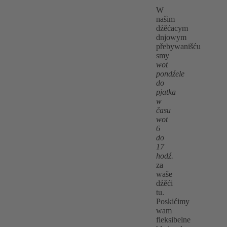
W
našim
dźěćacym
dnjowym
přebywanišću
smy
wot
pondźele
do
pjatka
w
času
wot
6
do
17
hodź.
za
waše
dźěći
tu.
Poskićimy
wam
fleksibelne