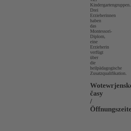
Kindergartengruppen.
Drei
Erzieherinnen
haben
das
Montessori-
Diplom,
eine
Erzieherin
verfügt
über
die
heilpädagogische
Zusatzqualifikation.
Wotewrjensk
časy
/
Öffnungszeit