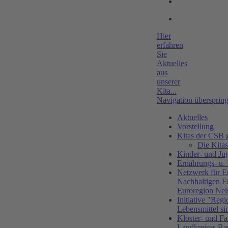
Hier
erfahren
Sie
Aktuelles
aus
unserer
Kita...
Navigation übersprin
Aktuelles
Vorstellung
Kitas der CS
Die Kitas
Kinder- und Ju
Ernährungs- u.
Netzwerk für E
Nachhaltigen E
Euroregion Nei
Initiative "Regi
Lebensmittel si
Kloster- und Fa
Landkreises Ba