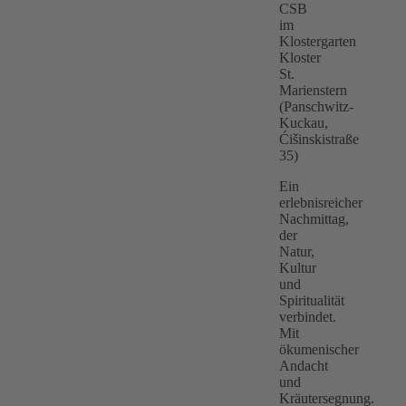
CSB
im
Klostergarten
Kloster
St.
Marienstern
(Panschwitz-
Kuckau,
Ćišinskistraße
35)
Ein
erlebnisreicher
Nachmittag,
der
Natur,
Kultur
und
Spiritualität
verbindet.
Mit
ökumenischer
Andacht
und
Kräutersegnung.