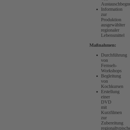
Austauschbegn
Information
zur
Produktion
ausgewählter
regionaler
Lebensmittel
Maßnahmen:
Durchführung
von
Fernseh-
Workshops
Begleitung
von
Kochkursen
Erstellung
einer
DVD
mit
Kurzfilmen
zur
Zubereitung
regionaltypisch