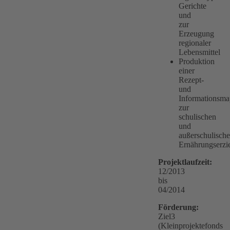
Gerichte
und
zur
Erzeugung
regionaler
Lebensmittel
Produktion
einer
Rezept-
und
Informationsm
zur
schulischen
und
außerschulisch
Ernährungserzi
Projektlaufzeit:
12/2013
bis
04/2014
Förderung:
Ziel3
(Kleinprojektefonds