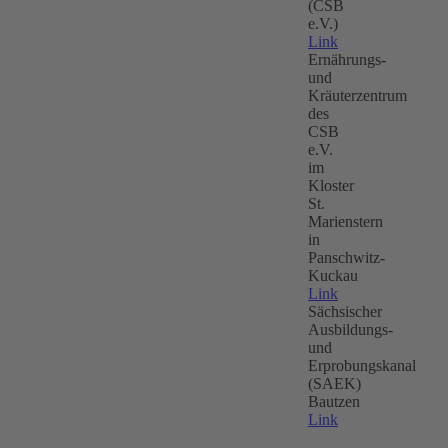
(CSB
e.V.)
Link
Ernährungs-
und
Kräuterzentrum
des
CSB
e.V.
im
Kloster
St.
Marienstern
in
Panschwitz-
Kuckau
Link
Sächsischer
Ausbildungs-
und
Erprobungskanal
(SAEK)
Bautzen
Link