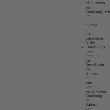
Maßnahmen
zur
Ernährungserzi
und
-
bildung
in
der
Euroregion
Neiße
Entwicklung
bzw.
Stärkung
des
Bewußtseins
bei
Kindern
für
eine
gesunde,
ausgewogene
Ernährung
im
Rahmen
von