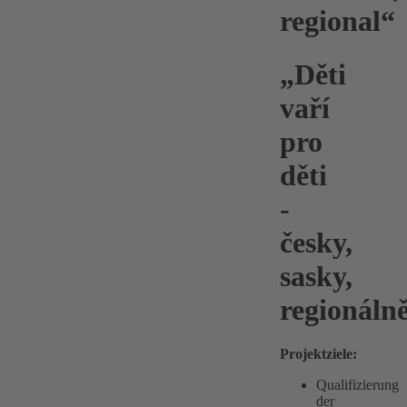
regional“
„Děti
vaří
pro
děti
-
česky,
sasky,
regionáln
Projektziele:
Qualifizierung
der