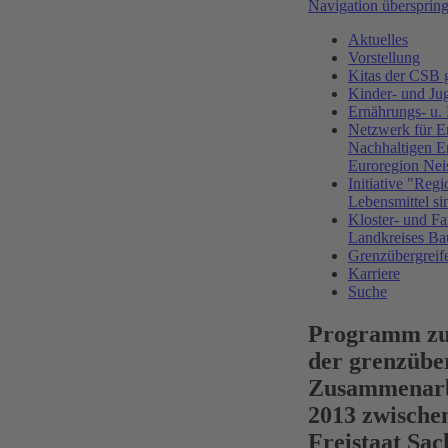
Navigation übersprin
Aktuelles
Vorstellung
Kitas der CS
Kinder- und Ju
Ernährungs- u.
Netzwerk für E
Nachhaltigen E
Euroregion Nei
Initiative "Regi
Lebensmittel si
Kloster- und Fa
Landkreises Ba
Grenzübergreif
Karriere
Suche
Programm zu
der grenzübe
Zusammenarb
2013 zwische
Freistaat Sac