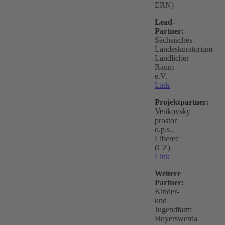
ERN)
Lead-
Partner:
Sächsisches
Landeskuratorium
Ländlicher
Raum
e.V.
Link
Projektpartner:
Venkovsky
prostor
o.p.s.,
Liberec
(CZ)
Link
Weitere
Partner:
Kinder-
und
Jugendfarm
Hoyerswerda