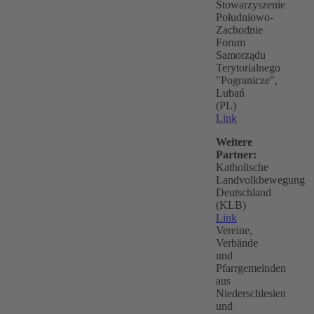
Stowarzyszenie
Południowo-
Zachodnie
Forum
Samorządu
Terytorialnego
"Pogranicze",
Lubań
(PL)
Link
Weitere
Partner:
Katholische
Landvolkbewegung
Deutschland
(KLB)
Link
Vereine,
Verbände
und
Pfarrgemeinden
aus
Niederschlesien
und