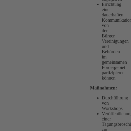
Errichtung
einer
dauerhaften
Kommunikation
von
der
Bürger,
Vereinigungen
und
Behörden
im
gemeinsamen
Fördergebiet
partizipieren
können
Maßnahmen:
Durchführung
von
Workshops
Veröffentlichun
einer
Tagungsbrosch
zur