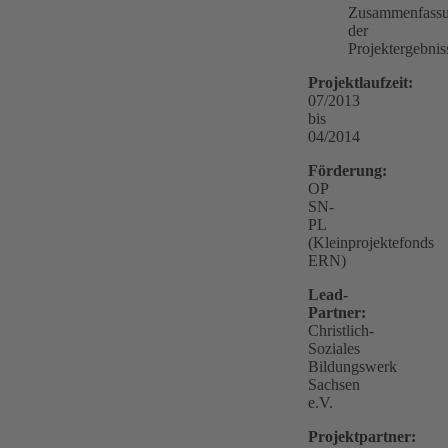
Zusammenfass
der
Projektergebnis
Projektlaufzeit:
07/2013
bis
04/2014
Förderung:
OP
SN-
PL
(Kleinprojektefonds
ERN)
Lead-
Partner:
Christlich-
Soziales
Bildungswerk
Sachsen
e.V.
Projektpartner: