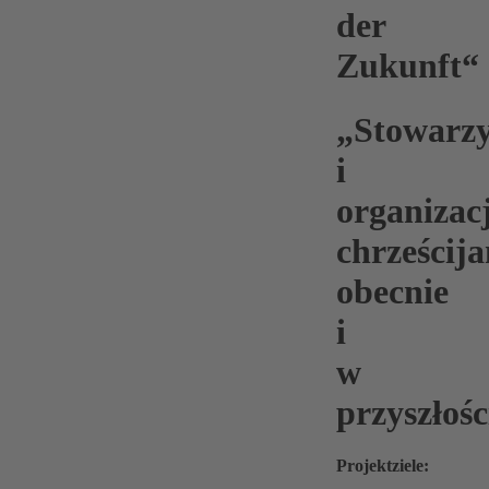
der
Zukunft“
„
Stowarzy
i
organizac
chrześcija
obecnie
i
w
przyszłośc
Projektziele: