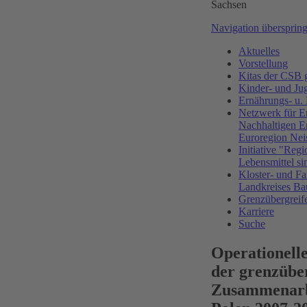
Sachsen
Navigation übersprin
Aktuelles
Vorstellung
Kitas der CS
Kinder- und Ju
Ernährungs- u.
Netzwerk für E
Nachhaltigen E
Euroregion Nei
Initiative "Regi
Lebensmittel si
Kloster- und Fa
Landkreises Ba
Grenzübergreif
Karriere
Suche
Operationel
der grenzübe
Zusammenarbe