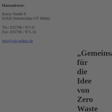
Hausadresse:
Kurze Straße 8
01920 Nebelschütz OT Miltitz
Tel.: 035796 / 971-0
Fax: 035796 / 971-16
info@csb-miltitz.de
„Gemein
für
die
Idee
von
Zero
Waste