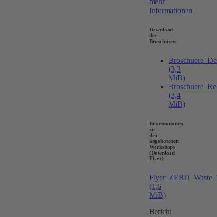
mehr
Informationen
Download
der
Broschüren
Broschuere_D
(3,3
MiB)
Broschuere_Re
(3,4
MiB)
Informationen
zu
den
angebotenen
Workshops
(Download
Flyer)
Flyer_ZERO_Waste_
(1,6
MiB)
Bericht