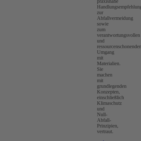
praxisnahe
Handlungsempfehlun
zur
Abfallvermeidung
sowie
zum
verantwortungsvollen
und
ressourcenschonende
Umgang
mit
Materialien.
Sie
machen
mit
grundlegenden
Konzepten,
einschließlich
Klimaschutz
und
Null-
Abfall-
Prinzipien,
vertraut.