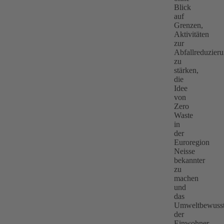
Blick
auf
Grenzen,
Aktivitäten
zur
Abfallreduzier
zu
stärken,
die
Idee
von
Zero
Waste
in
der
Euroregion
Neisse
bekannter
zu
machen
und
das
Umweltbewusst
der
Einwohner