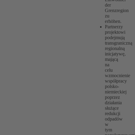
der
Grenzregion
zu
erhöhen.
Partnerzy
projektowi
podejmują
transgraniczną
regionalną
inicjatywę,
mającą
na
celu
wzmocnienie
współpracy
polsko-
niemieckiej
poprzez
działania
służące
redukcji
odpadów
w
tym