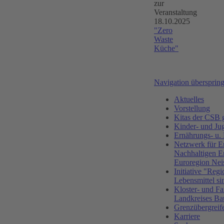
zur
Veranstaltung
18.10.2025
"Zero
Waste
Küche"
Navigation übersprin
Aktuelles
Vorstellung
Kitas der CS
Kinder- und Ju
Ernährungs- u.
Netzwerk für E
Nachhaltigen E
Euroregion Nei
Initiative "Regi
Lebensmittel si
Kloster- und Fa
Landkreises Ba
Grenzübergreif
Karriere