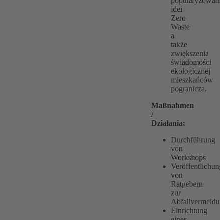
popularyzowan
idei
Zero
Waste
a
także
zwiększenia
świadomości
ekologicznej
mieszkańców
pogranicza.
Maßnahmen
/
Działania:
Durchführung
von
Workshops
Veröffentlichun
von
Ratgebern
zur
Abfallvermeid
Einrichtung
eines