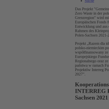
Suche
Das Projekt "Gemeins
Zero Waste in der pol
Grenzregion" wird mit
Europäischen Fonds fü
Entwicklung und aus 
Rahmen des Kleinproj
Polen-Sachsen 2021-
Projekt „Razem dla id
polsko-niemieckim pog
współfinansowany ze
Europejskiego Fundu
Regionalnego oraz ze
państwa w ramach F
Projektów Interreg P
2027”.
Kooperation
INTERREG P
Sachsen 2021 