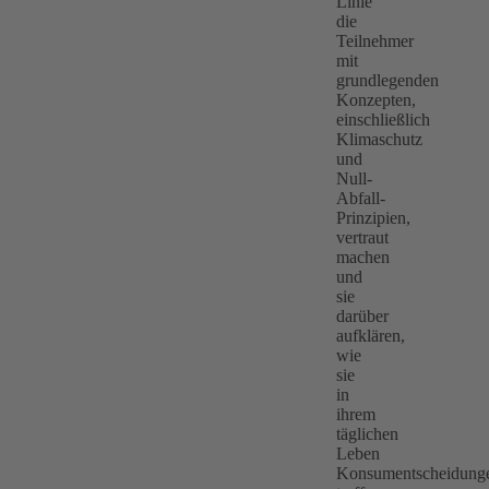
Linie
die
Teilnehmer
mit
grundlegenden
Konzepten,
einschließlich
Klimaschutz
und
Null-
Abfall-
Prinzipien,
vertraut
machen
und
sie
darüber
aufklären,
wie
sie
in
ihrem
täglichen
Leben
Konsumentscheidung