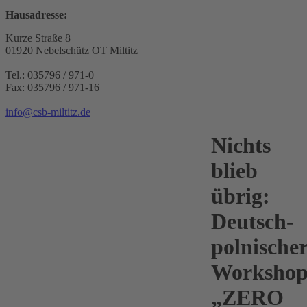
Hausadresse:
Kurze Straße 8
01920 Nebelschütz OT Miltitz
Tel.: 035796 / 971-0
Fax: 035796 / 971-16
info@csb-miltitz.de
Nichts
blieb
übrig:
Deutsch-
polnische
Worksho
„ZERO