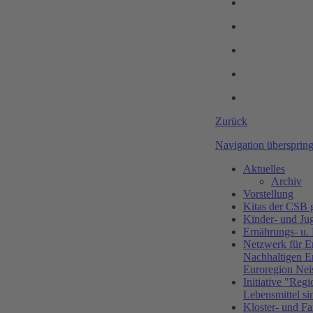
Zurück
Navigation übersprin
Aktuelles
Archiv
Vorstellung
Kitas der CS
Kinder- und Ju
Ernährungs- u.
Netzwerk für E
Nachhaltigen E
Euroregion Nei
Initiative "Regi
Lebensmittel si
Kloster- und Fa