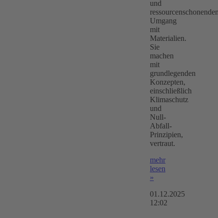
und
ressourcenschonende
Umgang
mit
Materialien.
Sie
machen
mit
grundlegenden
Konzepten,
einschließlich
Klimaschutz
und
Null-
Abfall-
Prinzipien,
vertraut.
mehr
lesen
»
01.12.2025
12:02