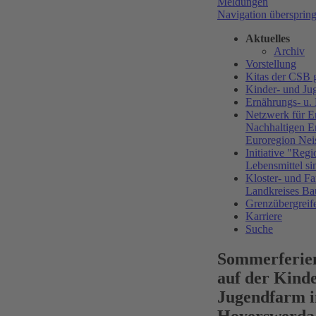
Meldungen
Navigation übersprin
Aktuelles
Archiv
Vorstellung
Kitas der CS
Kinder- und Ju
Ernährungs- u.
Netzwerk für E
Nachhaltigen E
Euroregion Nei
Initiative "Regi
Lebensmittel si
Kloster- und Fa
Landkreises Ba
Grenzübergreif
Karriere
Suche
Sommerferi
auf der Kind
Jugendfarm i