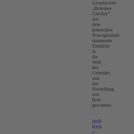
Grundschule
„Bolesław
Chrobry“
aus
dem
polnischen
Nowogrodziec
spannende
Einblicke
in
die
Welt
des
Getreides
und
der
Herstellung
von
Brot
gewinnen.
mehr
lesen
»