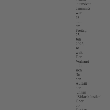
intensiven
Trainings
war
es
nun
am
Freitag,
25.
Juli
2025,
so
weit:
Der
Vorhang
hob
sich
für
den
Auftritt
der
jungen
"Zirkuskünstler".
Über
20
Kinder