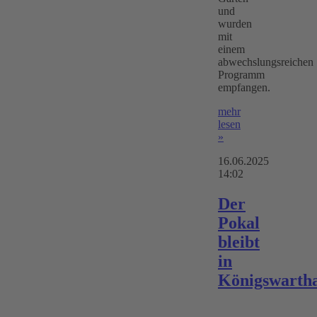
und
wurden
mit
einem
abwechslungsreichen
Programm
empfangen.
mehr
lesen
»
16.06.2025
14:02
Der
Pokal
bleibt
in
Königswarth