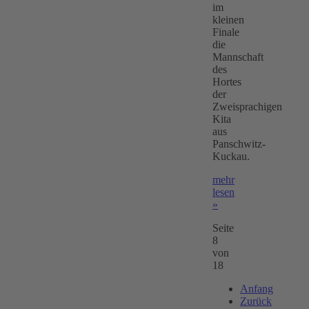
im
kleinen
Finale
die
Mannschaft
des
Hortes
der
Zweisprachigen
Kita
aus
Panschwitz-
Kuckau.
mehr
lesen
»
Seite
8
von
18
Anfang
Zurück