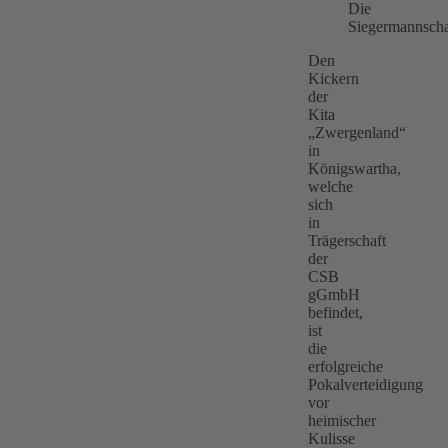
Die
Siegermannscha
Den
Kickern
der
Kita
„Zwergenland“
in
Königswartha,
welche
sich
in
Trägerschaft
der
CSB
gGmbH
befindet,
ist
die
erfolgreiche
Pokalverteidigung
vor
heimischer
Kulisse