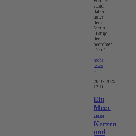
Woche
stand
dabei
unter
dem
Motto
„Bingo
der
bedrohten
Tiere“.
mehr
lesen
»
20.07.2025
12:10
Ein
Meer
aus
Kerzen
und