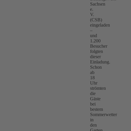
Sachsen
e.
V.
(CSB)
eingeladen
–
und
1.200
Besucher
folgten
dieser
Einladung.
Schon
ab
18
Uhr
strömten
die
Gäste
bei
bestem
Sommerwetter
in
den
Garten