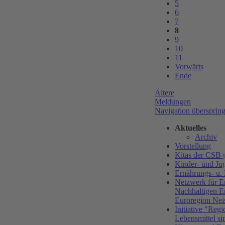
5
6
7
8
9
10
11
Vorwärts
Ende
Ältere
Meldungen
Navigation übersprin
Aktuelles
Archiv
Vorstellung
Kitas der CS
Kinder- und Ju
Ernährungs- u.
Netzwerk für E
Nachhaltigen E
Euroregion Nei
Initiative "Regi
Lebensmittel si