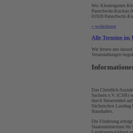
Wo:
Klostergarten Klo
Panschwitz-Kuckau (Ć
01920 Panschwitz-Ku
» weiterlesen
Alle Termine im 
Wir freuen uns darauf,
Veranstaltungen begrü
Informatione
Das Christlich-Sozia
Sachsen e.V. (CSB) wi
durch Steuermittel a
Sächsischen Landtag 
Haushaltes.
Die Förderung erfolgt
Staatsministerium für 
Landesentwicklung un