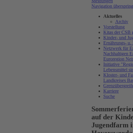
Meldungen
Navigation übersprin
Aktuelles
Archiv
Vorstellung
Kitas der CS
Kinder- und Ju
Ernährungs- u.
Netzwerk für E
Nachhaltigen E
Euroregion Nei
Initiative "Regi
Lebensmittel si
Kloster- und Fa
Landkreises Ba
Grenzübergreif
Karriere
Suche
Sommerferi
auf der Kind
Jugendfarm i