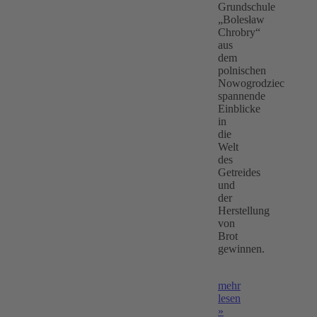
Grundschule
„Bolesław
Chrobry“
aus
dem
polnischen
Nowogrodziec
spannende
Einblicke
in
die
Welt
des
Getreides
und
der
Herstellung
von
Brot
gewinnen.
mehr
lesen
»