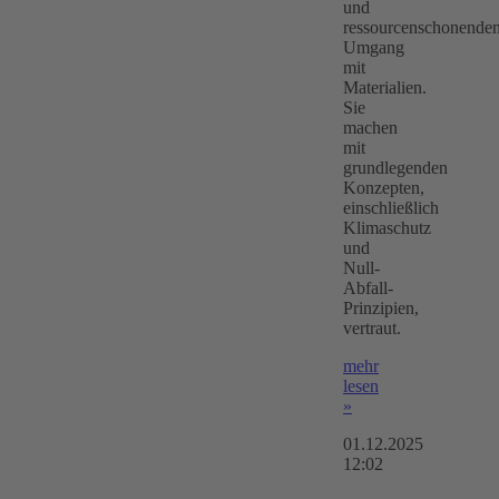
und
ressourcenschonende
Umgang
mit
Materialien.
Sie
machen
mit
grundlegenden
Konzepten,
einschließlich
Klimaschutz
und
Null-
Abfall-
Prinzipien,
vertraut.
mehr
lesen
»
01.12.2025
12:02